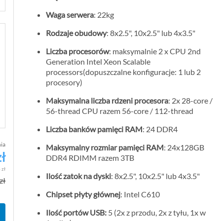
Waga serwera
: 22kg
Rodzaje obudowy
: 8x2.5", 10x2.5" lub 4x3.5"
Liczba procesorów
: maksymalnie 2 x CPU 2nd
Generation Intel Xeon Scalable
processors(dopuszczalne konfiguracje: 1 lub 2
procesory)
Maksymalna liczba rdzeni procesora
: 2x 28-core /
56-thread CPU razem 56-core / 112-thread
Liczba banków pamięci RAM
: 24 DDR4
ia
Maksymalny rozmiar pamięci RAM
: 24x128GB
ł
DDR4 RDIMM razem 3TB
C
e
 zł
Ilość zatok na dyski
: 8x2.5", 10x2.5" lub 4x3.5"
zł
n
a
Chipset płyty głównej
: Intel C610
p
Ilość portów USB:
5 (2x z przodu, 2x z tyłu, 1x w
r