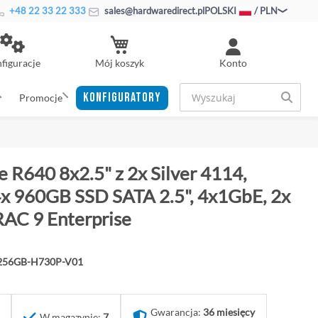
+48 22 33 22 333
sales@hardwaredirect.pl
POLSKI
/ PLN
Mój koszyk
figuracje
Konto
KONFIGURATORY
Promocje
 R640 8x2.5" z 2x Silver 4114,
 960GB SSD SATA 2.5", 4x1GbE, 2x
AC 9 Enterprise
-256GB-H730P-V01
Gwarancja:
36 miesięcy
W magazynie:
7