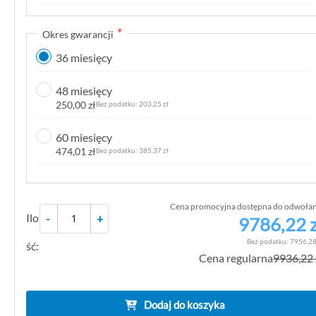
k
g
Okres gwarancji
a
36 miesięcy
l
e
48 miesięcy
r
250,00 zł
203,25 zł
i
i
60 miesięcy
474,01 zł
385,37 zł
Cena promocyjna dostępna do odwołan
Ilo
-
+
9786,22 z
7956,28
ść:
Cena regularna
9936,22 
Dodaj do koszyka