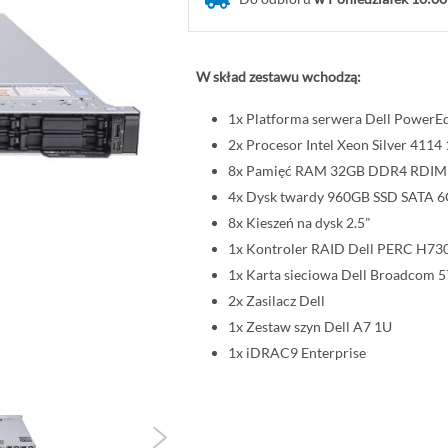
W skład zestawu wchodzą:
1x Platforma serwera Dell PowerE
2x Procesor Intel Xeon Silver 41
8x Pamięć RAM 32GB DDR4 RDI
4x Dysk twardy 960GB SSD SATA 6G
8x Kieszeń na dysk 2.5"
1x Kontroler RAID Dell PERC H73
1x Karta sieciowa Dell Broadcom
2x Zasilacz Dell
1x Zestaw szyn Dell A7 1U
1x iDRAC9 Enterprise