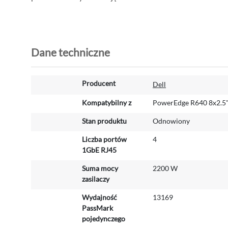
Dane techniczne
W
Producent
Dell
i
ę
Kompatybilny z
PowerEdge R640 8x2.5
c
Stan produktu
Odnowiony
e
j
Liczba portów
4
i
1GbE RJ45
n
f
Suma mocy
2200 W
o
zasilaczy
r
Wydajność
13169
m
PassMark
a
pojedynczego
c