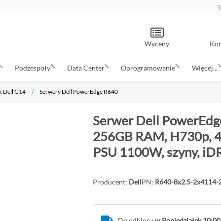
Wyceny
Kon
Podzespoły
Data Center
Oprogramowanie
Więcej...
k Dell G14
Serwery Dell PowerEdge R640
Serwer Dell PowerEdge
256GB RAM, H730p, 4x
PSU 1100W, szyny, iDR
Producent:
Dell
PN:
R640-8x2.5-2x4114
Do odbioru
w Poniedziałek 10:00