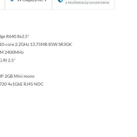
z możliwością rozszerzenia
dge R640 8x2.5"
14 10-core 2.2GHz 13.75MB 85W SR3GK
MM 2400MHz
 RI 2.5"
0P 2GB Mini mono
 5720 4x1GbE RJ45 NDC