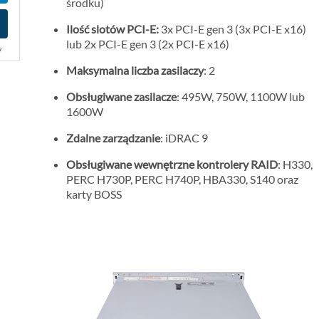
środku)
o
m
Ilość slotów PCI-E:
3x PCI-E gen 3 (3x PCI-E x16)
lub 2x PCI-E gen 3 (2x PCI-E x16)
o
y
c
Maksymalna liczba zasilaczy
: 2
y
Obsługiwane zasilacze
: 495W, 750W, 1100W lub
j
1600W
n
a
Zdalne zarządzanie
: iDRAC 9
Obsługiwane wewnętrzne kontrolery RAID
: H330,
PERC H730P, PERC H740P, HBA330, S140 oraz
karty BOSS