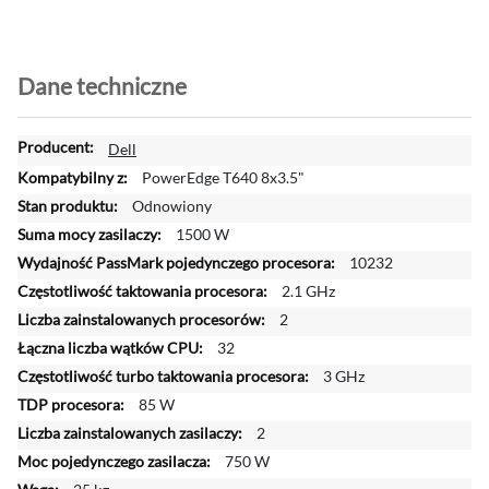
Dane techniczne
W
Dell
i
PowerEdge T640 8x3.5"
ę
Odnowiony
c
1500 W
e
j
10232
i
2.1 GHz
n
2
f
32
o
r
3 GHz
m
85 W
a
2
c
750 W
j