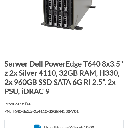
o
n
i
e
c
g
a
l
e
P
Serwer Dell PowerEdge T640 8x3.5"
r
r
z 2x Silver 4110, 32GB RAM, H330,
i
z
2x 960GB SSD SATA 6G RI 2.5", 2x
i
e
j
PSU, iDRAC 9
d
ź
Producent:
Dell
n
PN:
T640-8x3.5-2x4110-32GB-H330-V01
a
p
Do odbioru
w Wtorek 10:00