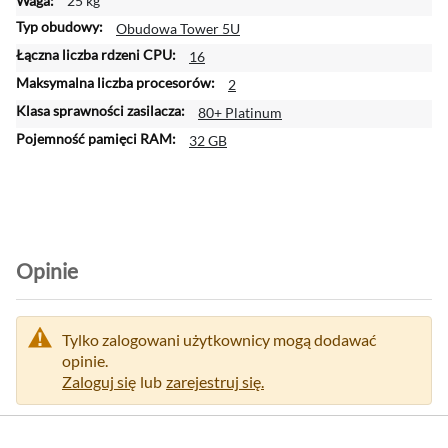
25 kg
i
Obudowa Tower 5U
16
2
80+ Platinum
32 GB
Opinie
Tylko zalogowani użytkownicy mogą dodawać
opinie.
Zaloguj się
lub
zarejestruj się.