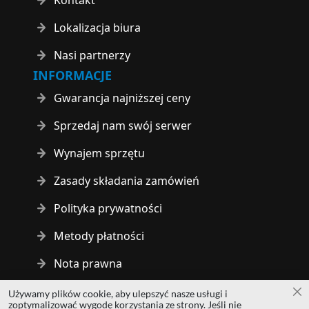
Lokalizacja biura
Nasi partnerzy
INFORMACJE
Gwarancja najniższej ceny
Sprzedaj nam swój serwer
Wynajem sprzętu
Zasady składania zamówień
Polityka prywatności
Metody płatności
Nota prawna
Używamy plików cookie, aby ulepszyć nasze usługi i
Za
Copyright © 2014 - 2026 MS Development | All rights reserved
zoptymalizować wygodę korzystania ze strony. Jeśli nie