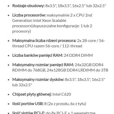
Rodzaje obudowy:
8x3.5", 18x3.5", 16x2.5" lub 32x2.5"
Liczba procesorów:
maksymalnie 2 x CPU 2nd
Generation Intel Xeon Scalable
processors(dopuszczalne konfiguracje: 1 lub 2
procesory)
Maksymalna liczba rdzeni procesora:
2x 28-core / 56-
thread CPU razem 56-core / 112-thread
Liczba banków pamięci RAM:
24 DDR4 DIMM
Maksymalny rozmiar pamięci RAM:
24x32GB DDR4
RDIMM do 768GB, 24x128GB DDR4 LRDIMM do 3TB
Maksymalny rozmiar dysków:
8x3.5", 18x3.5", 16x2.5"
lub 32x2.5"
Chipset płyty głównej:
Intel C620
Ilość portów USB:
8 (2x z przodu, 6x z tyłu)
Ilość slotów PCI-E:
do 8x PCI-E + 1 wewnętrzne