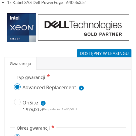
1x Kabel SAS Dell PowerEdge T640 8x3.5"
DOSTĘPNY W LEASINGU
Gwarancja
Typ gwarancji
Advanced Replacement
OnSite
1 976,00 zł
1 606,50 zł
Okres gwarancji