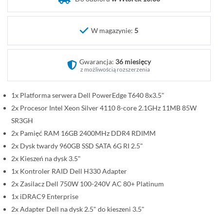
o
c
z
W magazynie:
5
ą
t
Gwarancja:
36 miesięcy
e
z możliwością rozszerzenia
k
g
1x Platforma serwera Dell PowerEdge T640 8x3.5"
a
2x Procesor Intel Xeon Silver 4110 8-core 2.1GHz 11MB 85W
l
e
SR3GH
r
2x Pamięć RAM 16GB 2400MHz DDR4 RDIMM
i
2x Dysk twardy 960GB SSD SATA 6G RI 2.5"
i
2x Kieszeń na dysk 3.5"
1x Kontroler RAID Dell H330 Adapter
2x Zasilacz Dell 750W 100-240V AC 80+ Platinum
1x iDRAC9 Enterprise
2x Adapter Dell na dysk 2.5" do kieszeni 3.5"