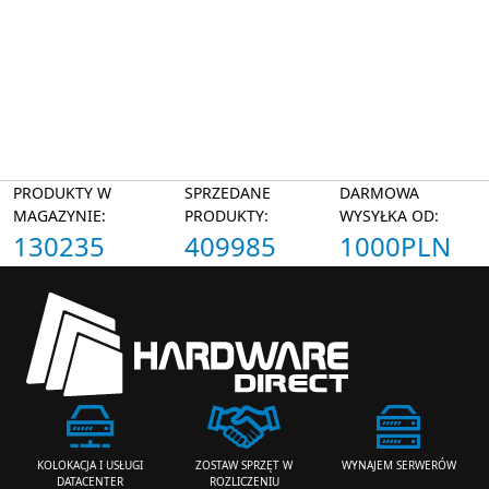
PRODUKTY W
SPRZEDANE
DARMOWA
MAGAZYNIE:
PRODUKTY:
WYSYŁKA OD:
130235
409985
1000PLN
ZOSTAW SPRZĘT W
WYNAJEM SERWERÓW
KOLOKACJA I USŁUGI
ROZLICZENIU
DATACENTER