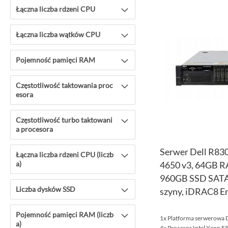
Łączna liczba rdzeni CPU
Łączna liczba wątków CPU
Pojemność pamięci RAM
Częstotliwość taktowania proc
esora
Częstotliwość turbo taktowani
a procesora
Serwer Dell R830
Łączna liczba rdzeni CPU (liczb
a)
4650 v3, 64GB 
960GB SSD SATA
Liczba dysków SSD
szyny, iDRAC8 En
Pojemność pamięci RAM (liczb
1x Platforma serwerowa 
a)
4x Procesor Intel Xeon 