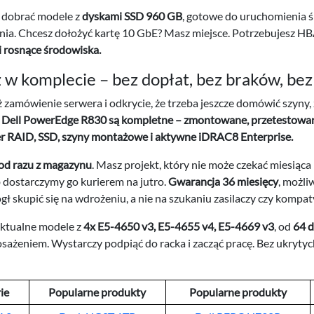
z dobrać modele z
dyskami SSD 960 GB
, gotowe do uruchomienia 
dnia. Chcesz dołożyć kartę 10 GbE? Masz miejsce. Potrzebujesz 
i rosnące środowiska.
w komplecie – bez dopłat, bez braków, bez
ż zamówienie serwera i odkrycie, że trzeba jeszcze domówić szyny
e Dell PowerEdge R830 są kompletne – zmontowane, przetestowane
ler RAID, SSD, szyny montażowe i aktywne iDRAC8 Enterprise.
od razu z magazynu
. Masz projekt, który nie może czekać miesiąc
 dostarczymy go kurierem na jutro.
Gwarancja 36 miesięcy
, możli
gł skupić się na wdrożeniu, a nie na szukaniu zasilaczy czy kompat
aktualne modele z
4x E5-4650 v3, E5-4655 v4, E5-4669 v3
, od
64 
ażeniem. Wystarczy podpiąć do racka i zacząć pracę. Bez ukrytyc
ie
Popularne produkty
Popularne produkty