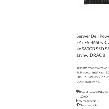
Serwer Dell Pow
z 4x E5-4650 v3
4x 960GB SSD SA
szyny, iDRAC 8
1x Platforma serwerowa 
4x Procesor Intel Xeon 
30MB 105W SR22J 16x 
DDR4 RDIMM 4x...
Do odbioru
w Wtorek
10:00
W magazynie 3
Gwarancja 36