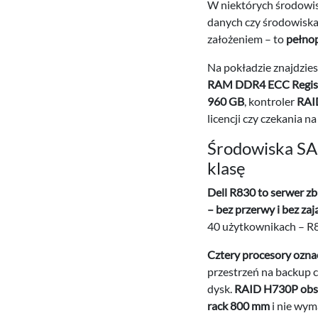
W niektórych środowi
danych czy środowiska S
założeniem – to
pełno
Na pokładzie znajdzie
RAM DDR4 ECC Regis
960 GB
, kontroler
RAI
licencji czy czekania na
Środowiska SAP
klasę
Dell R830 to serwer z
– bez przerwy i bez zaj
40 użytkownikach – R
Cztery procesory ozn
przestrzeń na backup c
dysk.
RAID H730P obsł
rack 800 mm
i nie wy