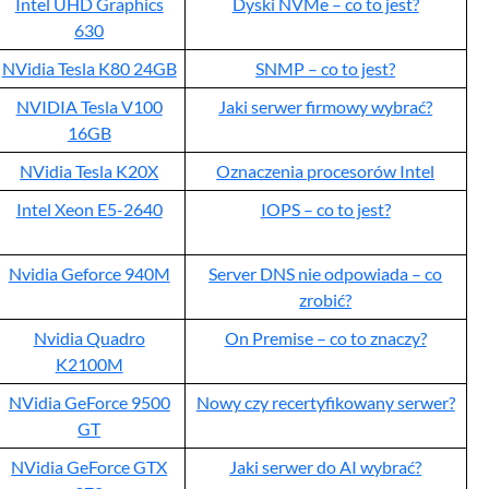
Intel UHD Graphics
Dyski NVMe – co to jest?
630
NVidia Tesla K80 24GB
SNMP – co to jest?
NVIDIA Tesla V100
Jaki serwer firmowy wybrać?
16GB
NVidia Tesla K20X
Oznaczenia procesorów Intel
Intel Xeon E5-2640
IOPS – co to jest?
Nvidia Geforce 940M
Server DNS nie odpowiada – co
zrobić?
Nvidia Quadro
On Premise – co to znaczy?
K2100M
NVidia GeForce 9500
Nowy czy recertyfikowany serwer?
GT
NVidia GeForce GTX
Jaki serwer do AI wybrać?