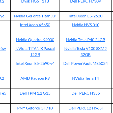
M.2
Dysk HGST 1TB
Dell PERC H730P
yc
Nvidia GeForce Titan XP
Intel Xeon E5-2620
Intel Xeon X5650
Nvidia NVS 310
Nvidia Quadro K4000
Nvidia Tesla P40 24GB
erów
NVidia TITAN X Pascal
Nvidia Tesla V100 SXM2
12GB
32GB
Intel Xeon E5-2690 v4
Dell PowerVault ME5024
.2
AMD Radeon R9
NVidia Tesla T4
n e5
Dell TPM 1.2 G15
Dell PERC H355
PNY Geforce GT710
Dell PERC12 H965i