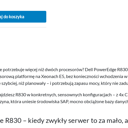
j do koszyka
 potrzebuje więcej niż dwóch procesorów? Dell PowerEdge R830 to
rową platformę na Xeonach E5, bez konieczności wchodzenia w zna
ię szybciej, niż planowały – i potrzebują zapasu mocy, który nie zadu
jdziesz R830 w konkretnych, sensownych konfiguracjach – z 4x 
yna, która uniesie środowiska SAP, mocno obciążone bazy dany
 R830 – kiedy zwykły serwer to za mało, a