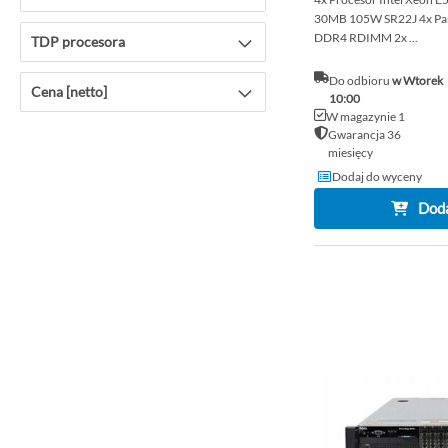
30MB 105W SR22J 4x P
DDR4 RDIMM 2x ...
TDP procesora
Do odbioru
w Wtorek
Cena [netto]
10:00
W magazynie 1
Gwarancja 36
miesięcy
Dodaj do wyceny
Doda