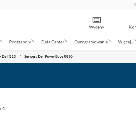
Wyceny
Kon
Podzespoły
Data Center
Oprogramowanie
Więcej...
k Dell G13
Serwery Dell PowerEdge R830
y
4