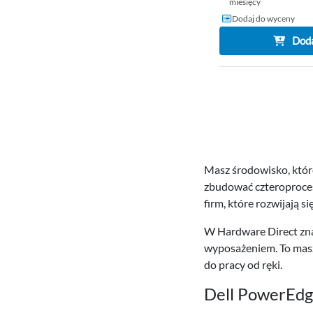
miesięcy
Dodaj do wyceny
Doda
Masz środowisko, które
zbudować czteroproceso
firm, które rozwijają s
W Hardware Direct zna
wyposażeniem. To masz
do pracy od ręki.
Dell PowerEdge