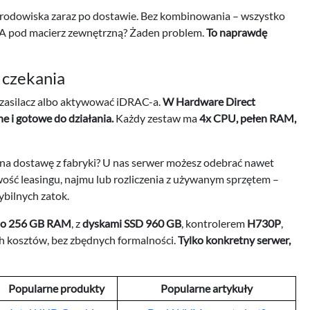
środowiska zaraz po dostawie. Bez kombinowania – wszystko
HBA pod macierz zewnętrzną? Żaden problem.
To naprawdę
 czekania
, zasilacz albo aktywować iDRAC-a.
W Hardware Direct
 i gotowe do działania.
Każdy zestaw ma
4x CPU, pełen RAM,
a na dostawę z fabryki? U nas serwer możesz odebrać nawet
wość leasingu, najmu lub rozliczenia z używanym sprzętem –
ybilnych zatok.
do 256 GB RAM
, z
dyskami SSD 960 GB
, kontrolerem
H730P
,
h kosztów, bez zbędnych formalności.
Tylko konkretny serwer,
Popularne produkty
Popularne artykuły