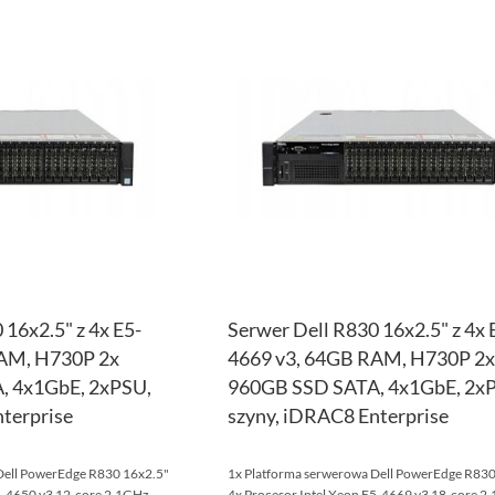
DODAJ
DO
PORÓWNAJ
LISTY
ŻYCZEŃ
 16x2.5" z 4x E5-
Serwer Dell R830 16x2.5" z 4x 
RAM, H730P 2x
4669 v3, 64GB RAM, H730P 2x
, 4x1GbE, 2xPSU,
960GB SSD SATA, 4x1GbE, 2x
terprise
szyny, iDRAC8 Enterprise
Dell PowerEdge R830 16x2.5"
1x Platforma serwerowa Dell PowerEdge R830
E5-4650 v3 12-core 2.1GHz
4x Procesor Intel Xeon E5-4669 v3 18-core 2