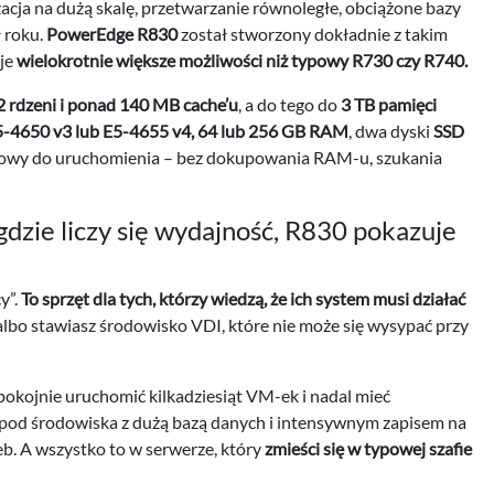
zacja na dużą skalę, przetwarzanie równoległe, obciążone bazy
ł roku.
PowerEdge R830
został stworzony dokładnie z takim
uje
wielokrotnie większe możliwości niż typowy R730 czy R740.
2 rdzeni i ponad 140 MB cache’u
, a do tego do
3 TB pamięci
5-4650 v3 lub E5-4655 v4, 64 lub 256 GB RAM
, dwa dyski
SSD
gotowy do uruchomienia – bez dokupowania RAM-u, szukania
gdzie liczy się wydajność, R830 pokazuje
y”.
To sprzęt dla tych, którzy wiedzą, że ich system musi działać
lbo stawiasz środowisko VDI, które nie może się wysypać przy
okojnie uruchomić kilkadziesiąt VM-ek i nadal mieć
od środowiska z dużą bazą danych i intensywnym zapisem na
zeb. A wszystko to w serwerze, który
zmieści się w typowej szafie