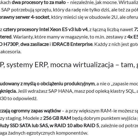
skach
dwa procesory to za mało
– niezależnie, jak mocne. Wirtuali
AP potrzebują sprzętu, który da radę nie tylko dziś, ale też za pó
prawny serwer 4-socket
, który mieści się w obudowie 2U, ale ofer
sz
cztery procesory Intel Xeon E5 v3 lub v4
, z łączną liczbą nawet
7
tered
. Warianty, które mamy w magazynie, to m.in. zestawy z
4x E
D H730P
,
dwa zasilacze
i
iDRAC8 Enterprise
. Każdy z nich jest 
 akcesoria.
, systemy ERP, mocna wirtualizacja – tam, 
budowany z myślą o obciążeniu produkcyjnym
, a nie o „zapasie moc
ąknięcia.
Jeśli wdrażasz SAP HANA, masz pod opieką klastry SQL, a
830 to odpowiedź.
aczają ogromny zapas wątków
– a przy większym RAM-ie możesz sp
zy staging. Modele z
256 GB RAM
będą dobrym punktem wyjścia p
uży SSD SATA lub SAS, w RAID 10 albo RAID 5
, zależnie od potr
maga żadnych egzotycznych komponentów.