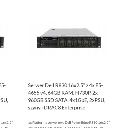
DODAJ
DOD
DO
PORÓWNAJ
DO
POR
LISTY
LISTY
ŻYCZEŃ
ŻYCZ
E5-
Serwer Dell R830 16x2.5" z 4x E5-
4655 v4, 64GB RAM, H730P, 2x
PSU,
960GB SSD SATA, 4x1GbE, 2xPSU,
szyny, iDRAC8 Enterprise
 16x2.5"
1x Platforma serwerowa Dell PowerEdge R830 16x2.5"
.1GHz
4x Procesor Intel Xeon E5-4655 v4 8-core 2.5GHz