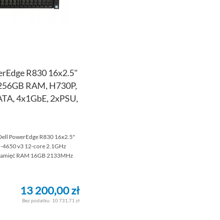
erEdge R830 16x2.5"
, 256GB RAM, H730P,
TA, 4x1GbE, 2xPSU,
Dell PowerEdge R830 16x2.5"
E5-4650 v3 12-core 2.1GHz
Pamięć RAM 16GB 2133MHz
13 200,00 zł
10 731,71 zł