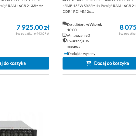
amięć RAM 16GB 2133MHz
45MB 135W SR22M 4x Pamięć RAM 16GB 2
DDR4 RDIMM 2x ...
Do odbioru
w Wtorek
7 925,00 zł
8 075
10:00
6 443,09 zł
W magazynie 5
Gwarancja 36
miesięcy
Dodaj do wyceny
j do koszyka
Dodaj do koszyka
DODAJ
DO
PORÓWNAJ
LISTY
ŻYCZEŃ