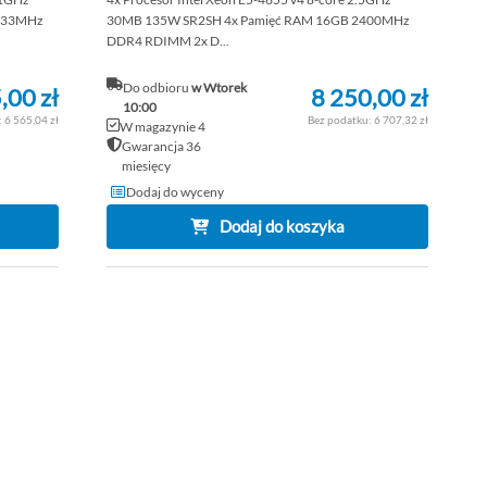
133MHz
30MB 135W SR2SH 4x Pamięć RAM 16GB 2400MHz
DDR4 RDIMM 2x D...
Do odbioru
w Wtorek
,00 zł
8 250,00 zł
10:00
6 565,04 zł
6 707,32 zł
W magazynie 4
Gwarancja 36
miesięcy
Dodaj do wyceny
Dodaj do koszyka