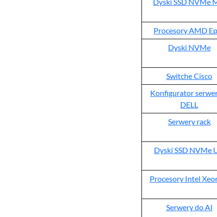
Dyski SSD NVMe 
Procesory AMD Ep
Dyski NVMe
Switche Cisco
Konfigurator serw
DELL
Serwery rack
Dyski SSD NVMe U
Procesory Intel Xeo
Serwery do AI