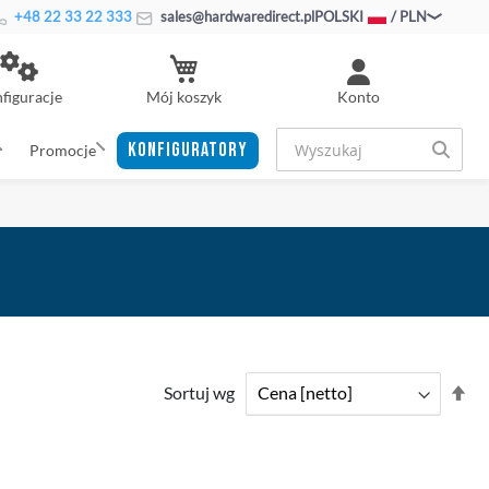
+48 22 33 22 333
sales@hardwaredirect.pl
POLSKI
/ PLN
Mój koszyk
figuracje
Konto
KONFIGURATORY
Promocje
Us
Sortuj wg
ki
ma