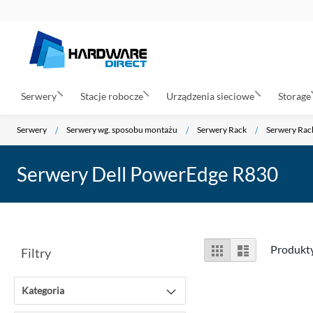
Serwery
Stacje robocze
Urządzenia sieciowe
Storage
Serwery
Serwery wg. sposobu montażu
Serwery Rack
Serwery Rac
Serwery Dell PowerEdge R830
Zobacz
Siatka
Lista
Produkt
Filtry
jako
Kategoria