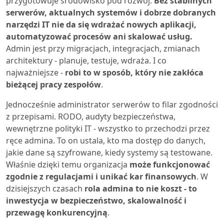
przygotowuje środowisko pod rozwój.
Bez stabilnych
serwerów, aktualnych systemów i dobrze dobranych
narzędzi IT nie da się wdrażać nowych aplikacji,
automatyzować procesów ani skalować usług.
Admin jest przy migracjach, integracjach, zmianach
architektury - planuje, testuje, wdraża. I co
najważniejsze -
robi to w sposób, który nie zakłóca
bieżącej pracy zespołów
.
Jednocześnie administrator serwerów to filar zgodności
z przepisami. RODO, audyty bezpieczeństwa,
wewnętrzne polityki IT - wszystko to przechodzi przez
ręce admina. To on ustala, kto ma dostęp do danych,
jakie dane są szyfrowane, kiedy systemy są testowane.
Właśnie dzięki temu organizacja
może funkcjonować
zgodnie z regulacjami i unikać kar finansowych
. W
dzisiejszych czasach
rola admina to nie koszt - to
inwestycja w bezpieczeństwo, skalowalność i
przewagę konkurencyjną
.