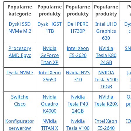
Popularne
Popularne
Popularne
Popularne
P
kategorie
produkty
produkty
produkty
Dyski SSD
Dysk HGST
Dell PERC
Intel UHD
Dy
NVMe M.2
1TB
H730P
Graphics
c
630
Procesory
Nvidia
Intel Xeon
NVidia
SN
AMD Epyc
GeForce
E5-2620
Tesla K80
Titan XP
24GB
Dyski NVMe
Intel Xeon
Nvidia NVS
NVIDIA
J
X5650
310
Tesla V100
16GB
Switche
Nvidia
Nvidia
NVidia
O
Cisco
Quadro
Tesla P40
Tesla K20X
p
K4000
24GB
Konfigurator
NVidia
Nvidia
Intel Xeon
IO
serwerów
TITAN X
Tesla V100
E5-2640