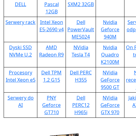
DELL
Pascal
SXM2 32GB
12GB
Serwery rack
Intel Xeon
Dell
Nvidia
Ser
E5-2690 v4
PowerVault
Geforce
odp
ME5024
940M
Dyski SSD
AMD
NVidia
Nvidia
On P
NVMe U.2
Radeon R9
Tesla T4
Quadro
t
K2100M
Procesory
Dell TPM
Dell PERC
NVidia
Intel Xeon e5
1.2 G15
H355
GeForce
rece
9500 GT
Serwery do
PNY
Dell
NVidia
Jak
AI
Geforce
PERC12
GeForce
A
GT710
H965i
GTX 970