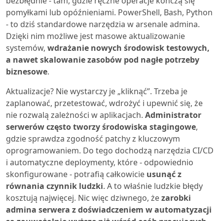
bezbłędnie - tam, gdzie ręczne operacje kończą się
pomyłkami lub opóźnieniami. PowerShell, Bash, Python
- to dziś standardowe narzędzia w arsenale admina.
Dzięki nim możliwe jest masowe aktualizowanie
systemów,
wdrażanie nowych środowisk testowych,
a nawet skalowanie zasobów pod nagłe potrzeby
biznesowe
.
Aktualizacje? Nie wystarczy je „kliknąć”. Trzeba je
zaplanować, przetestować, wdrożyć i upewnić się, że
nie rozwalą zależności w aplikacjach.
Administrator
serwerów często tworzy środowiska stagingowe
,
gdzie sprawdza zgodność patchy z kluczowym
oprogramowaniem. Do tego dochodzą narzędzia CI/CD
i automatyczne deploymenty, które - odpowiednio
skonfigurowane - potrafią całkowicie
usunąć z
równania czynnik ludzki
. A to właśnie ludzkie błędy
kosztują najwięcej. Nic więc dziwnego, że
zarobki
admina serwera
z doświadczeniem w automatyzacji