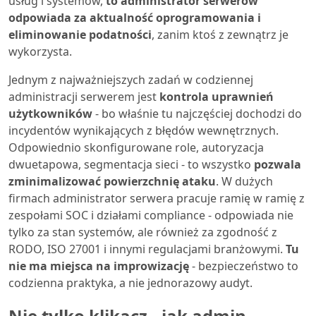
usług i systemów,
to administrator serwerów
odpowiada za aktualność oprogramowania i
eliminowanie podatności
, zanim ktoś z zewnątrz je
wykorzysta.
Jednym z najważniejszych zadań w codziennej
administracji serwerem jest
kontrola uprawnień
użytkowników
- bo właśnie tu najczęściej dochodzi do
incydentów wynikających z błędów wewnętrznych.
Odpowiednio skonfigurowane role, autoryzacja
dwuetapowa, segmentacja sieci - to wszystko
pozwala
zminimalizować powierzchnię ataku
. W dużych
firmach administrator serwera pracuje ramię w ramię z
zespołami SOC i działami compliance - odpowiada nie
tylko za stan systemów, ale również za zgodność z
RODO, ISO 27001 i innymi regulacjami branżowymi.
Tu
nie ma miejsca na improwizację
- bezpieczeństwo to
codzienna praktyka, a nie jednorazowy audyt.
Nie tylko klikacz - jak admin