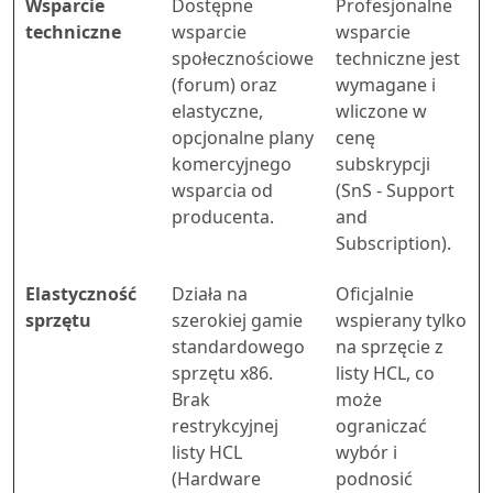
Wsparcie
Dostępne
Profesjonalne
techniczne
wsparcie
wsparcie
społecznościowe
techniczne jest
(forum) oraz
wymagane i
elastyczne,
wliczone w
opcjonalne plany
cenę
komercyjnego
subskrypcji
wsparcia od
(SnS - Support
producenta.
and
Subscription).
Elastyczność
Działa na
Oficjalnie
sprzętu
szerokiej gamie
wspierany tylko
standardowego
na sprzęcie z
sprzętu x86.
listy HCL, co
Brak
może
restrykcyjnej
ograniczać
listy HCL
wybór i
(Hardware
podnosić