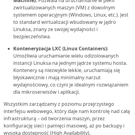
Machine):
Pozwala na uruchamianie w pełni
zwirtualizowanych maszyn (VM) z dowolnym
systemem operacyjnym (Windows, Linux, etc.). Jest
to standard wirtualizacji wbudowany w jądro
Linuksa, znany ze swojej wydajności i
bezpieczeństwa.
Konteneryzacja LXC (Linux Containers):
Umożliwia uruchamianie wielu odizolowanych
instancji Linuksa na jednym jądrze systemu hosta.
Kontenery są niezwykle lekkie, uruchamiają się
błyskawicznie i mają minimalny narzut
wydajnościowy, co czyni je idealnym rozwiązaniem
dla mikroserwisów i aplikacji.
Wszystkim zarządzamy z poziomu przejrzystego
interfejsu webowego, który daje nam kontrolę nad całą
infrastrukturą – od tworzenia maszyn, przez
konfigurację sieci i pamięci masowej, aż po backupy i
wysoką dostępność (High Availability).