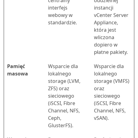
centralny
oddzielnej
interfejs
instancji
webowy w
vCenter Server
standardzie.
Appliance,
która jest
wliczona
dopiero w
płatne pakiety.
Pamięć
Wsparcie dla
Wsparcie dla
masowa
lokalnego
lokalnego
storage (LVM,
storage (VMFS)
ZFS) oraz
oraz
sieciowego
sieciowego
(iSCSI, Fibre
(iSCSI, Fibre
Channel, NFS,
Channel, NFS,
Ceph,
vSAN).
GlusterFS).